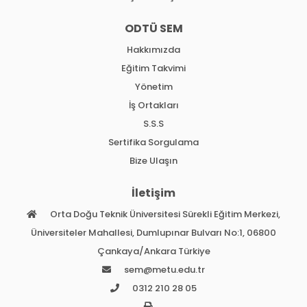
ODTÜ SEM
Hakkımızda
Eğitim Takvimi
Yönetim
İş Ortakları
S.S.S
Sertifika Sorgulama
Bize Ulaşın
İletişim
Orta Doğu Teknik Üniversitesi Sürekli Eğitim Merkezi,
Üniversiteler Mahallesi, Dumlupınar Bulvarı No:1, 06800
Çankaya/Ankara Türkiye
sem@metu.edu.tr
0312 210 28 05