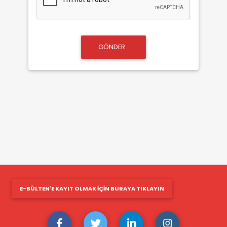
GÖNDER
E-BÜLTEN'E KAYIT OLMAK IÇIN BURAYA TIKLAYIN