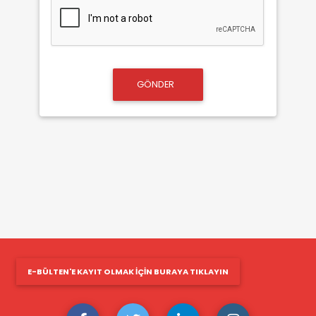
GÖNDER
E-BÜLTEN'E KAYIT OLMAK IÇIN BURAYA TIKLAYIN